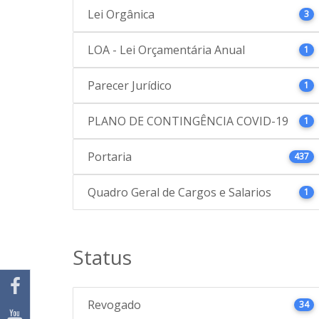
Lei Orgânica
3
LOA - Lei Orçamentária Anual
1
Parecer Jurídico
1
PLANO DE CONTINGÊNCIA COVID-19
1
Portaria
437
Quadro Geral de Cargos e Salarios
1
Status
Revogado
34