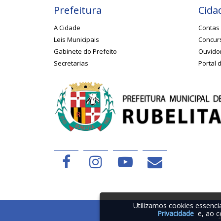
Prefeitura
Cida
A Cidade
Contas 
Leis Municipais
Concurs
Gabinete do Prefeito
Ouvido
Secretarias
Portal 
Utilizamos cookies essenc
Privacidade
e, ao c