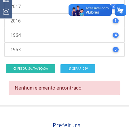
2017
23
2016
1
1964
4
1963
5
PESQUISA AVANÇADA
GERAR CSV
Nenhum elemento encontrado.
Prefeitura