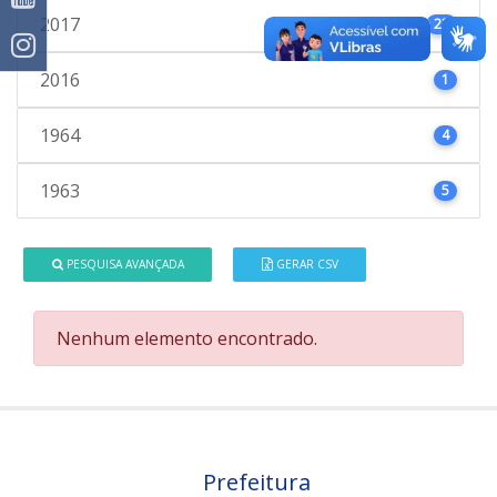
2017
23
2016
1
1964
4
1963
5
PESQUISA AVANÇADA
GERAR CSV
Nenhum elemento encontrado.
Prefeitura