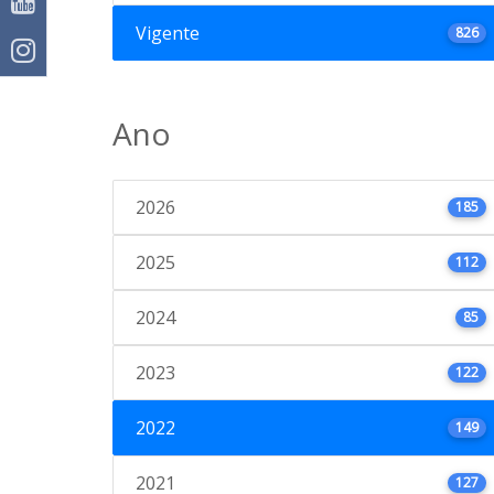
Vigente
826
Ano
2026
185
2025
112
2024
85
2023
122
2022
149
2021
127