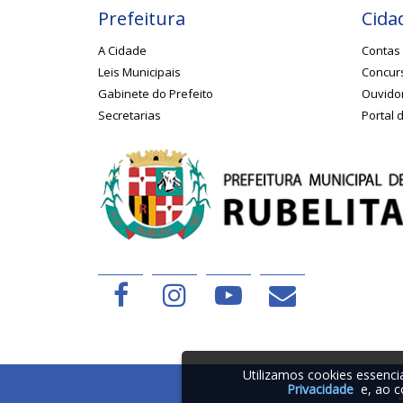
Prefeitura
Cida
A Cidade
Contas 
Leis Municipais
Concurs
Gabinete do Prefeito
Ouvido
Secretarias
Portal 
Utilizamos cookies essenc
Privacidade
e, ao c