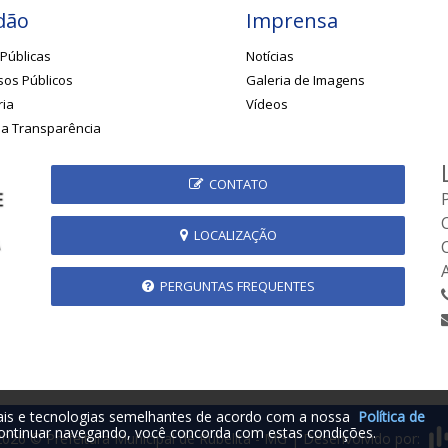
dão
Imprensa
Públicas
Notícias
os Públicos
Galeria de Imagens
ria
Vídeos
da Transparência
CONTATO
LOCALIZAÇÃO
PERGUNTAS FREQUENTES
iais e tecnologias semelhantes de acordo com a nossa
Política de
ontinuar navegando, você concorda com estas condições.
2026 © Prefeitura Municipal de Rubelita - MG | Desenvolvido por: