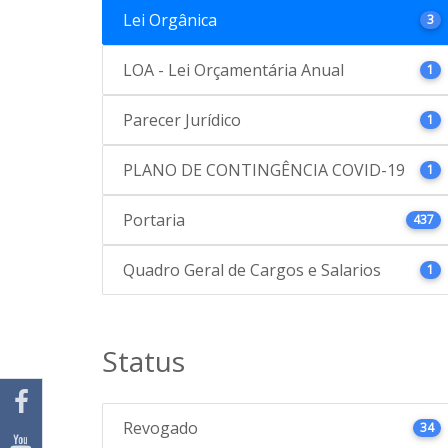
Lei Orgânica
3
LOA - Lei Orçamentária Anual
1
Parecer Jurídico
1
PLANO DE CONTINGÊNCIA COVID-19
1
Portaria
437
Quadro Geral de Cargos e Salarios
1
Status
Revogado
34