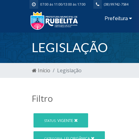
07:00 às 11:00/13:00 às 17:00
(38) 99742-7584
Prefeitura
LEGISLAÇÃO
Início
Legislação
Filtro
VIGENTE
STATUS:
LEI ORGÂNICA
CATEGORIA: