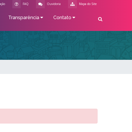
ação
FAQ
Ouvidoria
Mapa do Site
Transparência
Contato