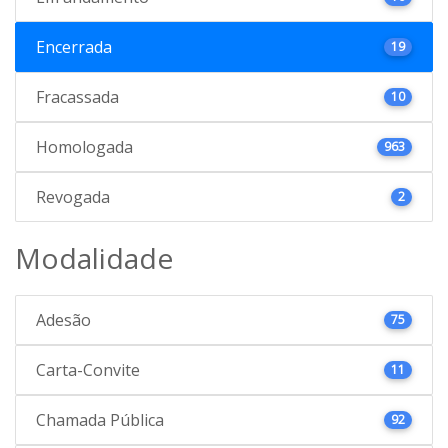
Encerrada
19
Fracassada
10
Homologada
963
Revogada
2
Modalidade
Adesão
75
Carta-Convite
11
Chamada Pública
92