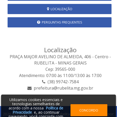
LOCALIZAÇÃO
PERGUNTAS FREQUENTES
Localização
PRAÇA MAJOR AVELINO DE ALMEIDA, 406 - Centro -
RUBELITA - MINAS GERAIS
Cep: 39565-000
Atendimento: 07:00 às 11:00/13:00 às 17:00
(38) 99742-7584
prefeitura@rubelita.mg.gov.br
Utilizamos cookies essenciais e
tecnologias semelhantes de
acordo com a nossa
Política de
CONCORDO
Privacidade
e, ao continuar
2026 © Prefeitura Municipal de Rubelita - MG | Desenvolvido por:
navegando, você concorda com