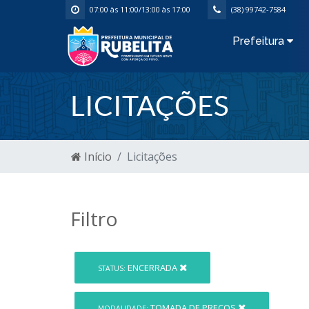
07:00 às 11:00/13:00 às 17:00
(38) 99742-7584
Prefeitura
LICITAÇÕES
Início
Licitações
Filtro
ENCERRADA
STATUS:
TOMADA DE PREÇOS
MODALIDADE: