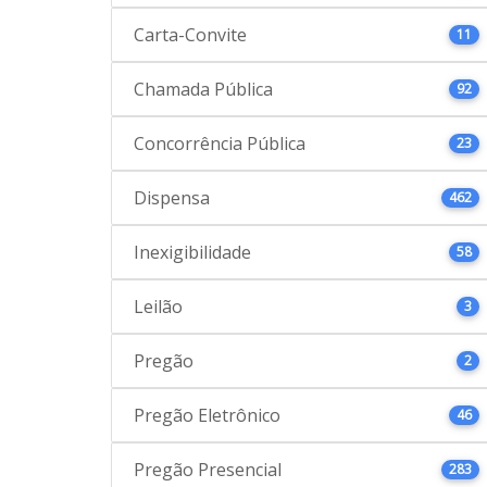
Carta-Convite
11
Chamada Pública
92
Concorrência Pública
23
Dispensa
462
Inexigibilidade
58
Leilão
3
Pregão
2
Pregão Eletrônico
46
Pregão Presencial
283