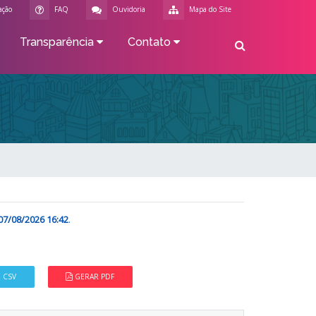
ação
FAQ
Ouvidoria
Mapa do Site
Transparência
Contato
07/08/2026 16:42
.
 CSV
GERAR PDF