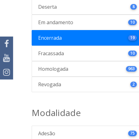
Deserta
8
Em andamento
10
Encerrada
19
Fracassada
10
Homologada
963
Revogada
2
Modalidade
Adesão
75