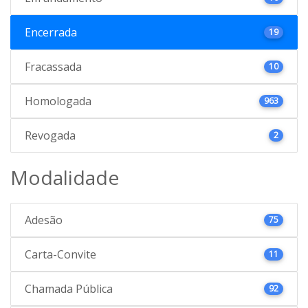
Encerrada
19
Fracassada
10
Homologada
963
Revogada
2
Modalidade
Adesão
75
Carta-Convite
11
Chamada Pública
92