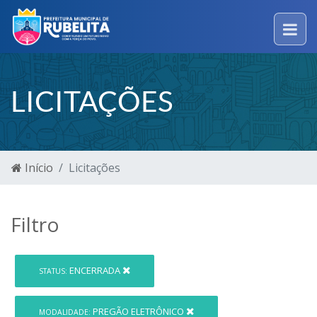
LICITAÇÕES
Início
Licitações
Filtro
ENCERRADA
STATUS:
PREGÃO ELETRÔNICO
MODALIDADE: