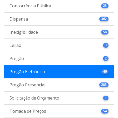
Concorrência Pública
23
Dispensa
462
Inexigibilidade
58
Leilão
3
Pregão
2
Pregão Eletrônico
46
Pregão Presencial
283
Solicitação de Orçamento
1
Tomada de Preços
54