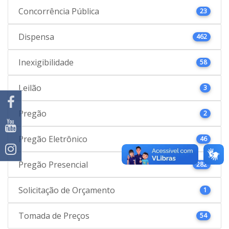
Concorrência Pública
23
Dispensa
462
Inexigibilidade
58
Leilão
3
Pregão
2
Pregão Eletrônico
46
Pregão Presencial
282
Solicitação de Orçamento
1
Tomada de Preços
54