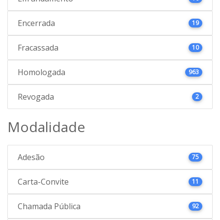
Encerrada
19
Fracassada
10
Homologada
963
Revogada
2
Modalidade
Adesão
75
Carta-Convite
11
Chamada Pública
92