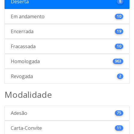
Deserta
8
Em andamento
10
Encerrada
19
Fracassada
10
Homologada
963
Revogada
2
Modalidade
Adesão
75
Carta-Convite
11