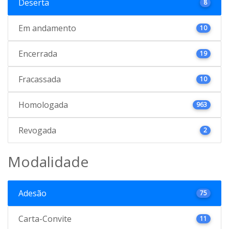
Deserta
8
Em andamento
10
Encerrada
19
Fracassada
10
Homologada
963
Revogada
2
Modalidade
Adesão
75
Carta-Convite
11