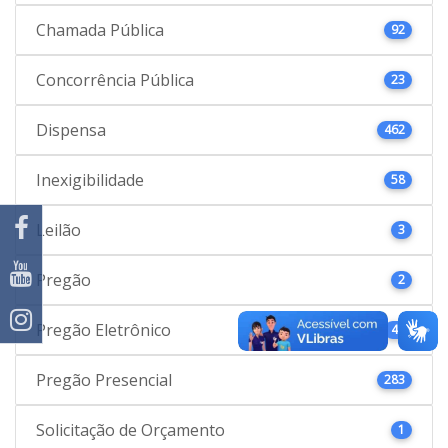
Chamada Pública
92
Concorrência Pública
23
Dispensa
462
Inexigibilidade
58
Leilão
3
Pregão
2
Pregão Eletrônico
46
Pregão Presencial
283
Solicitação de Orçamento
1