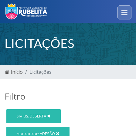
LICITAÇÕES
Início
Licitações
Filtro
DESERTA
STATUS:
ADESÃO
MODALIDADE: