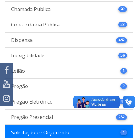
Chamada Pública
92
Concorrência Pública
23
Dispensa
462
Inexigibilidade
58
Leilão
3
Pregão
2
Pregão Eletrônico
46
Pregão Presencial
282
Solicitação de Orçamento
1