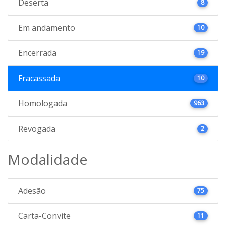
Deserta
8
Em andamento
10
Encerrada
19
Fracassada
10
Homologada
963
Revogada
2
Modalidade
Adesão
75
Carta-Convite
11