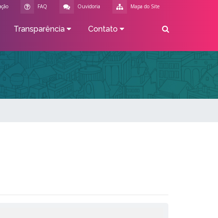
ação
FAQ
Ouvidoria
Mapa do Site
Transparência
Contato