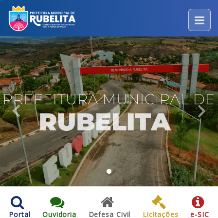
Previous
Nex
Portal
Ouvidoria
Defesa Civil
Licitações
e-SIC