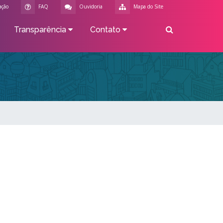
ação
FAQ
Ouvidoria
Mapa do Site
Transparência
Contato