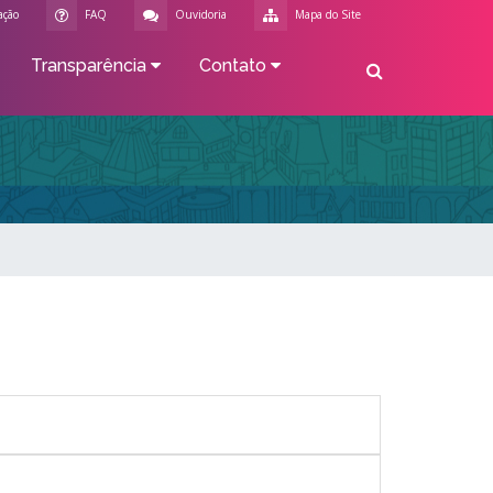
ação
FAQ
Ouvidoria
Mapa do Site
Transparência
Contato