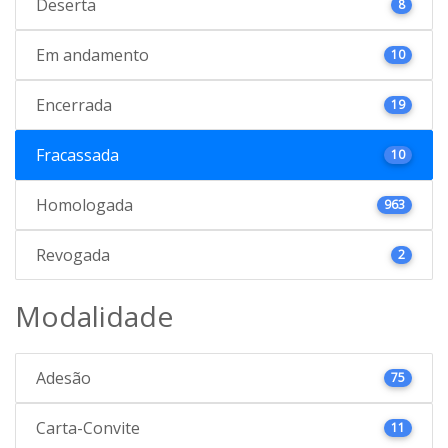
Deserta
8
Em andamento
10
Encerrada
19
Fracassada
10
Homologada
963
Revogada
2
Modalidade
Adesão
75
Carta-Convite
11