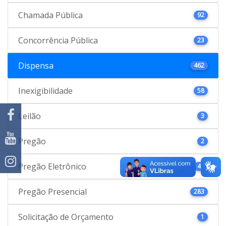
Chamada Pública
92
Concorrência Pública
23
Dispensa
462
Inexigibilidade
58
Leilão
3
Pregão
2
Pregão Eletrônico
46
Pregão Presencial
283
Solicitação de Orçamento
1