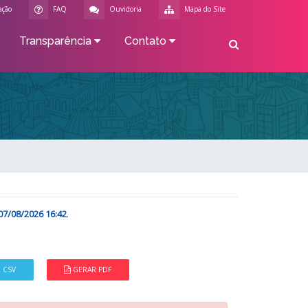
ação
FAQ
Ouvidoria
Mapa do Site
Transparência
Contato
07/08/2026 16:42
.
 CSV
GERAR PDF