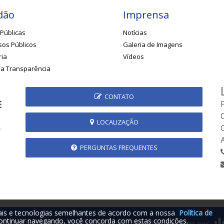
dão
Imprensa
Públicas
Notícias
os Públicos
Galeria de Imagens
ria
Vídeos
da Transparência
CONTATO
LOCALIZAÇÃO
PERGUNTAS FREQUENTES
iais e tecnologias semelhantes de acordo com a nossa
Política de
ontinuar navegando, você concorda com estas condições.
2026 © Prefeitura Municipal de Rubelita - MG | Desenvolvido por: