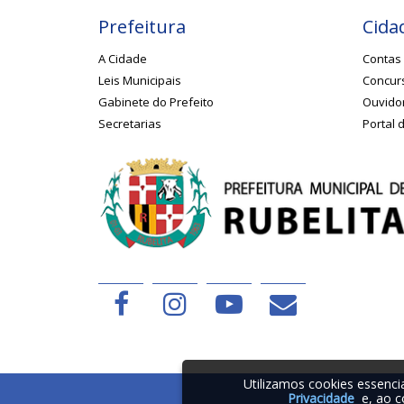
Prefeitura
Cida
A Cidade
Contas 
Leis Municipais
Concurs
Gabinete do Prefeito
Ouvido
Secretarias
Portal 
Utilizamos cookies essenc
Privacidade
e, ao c