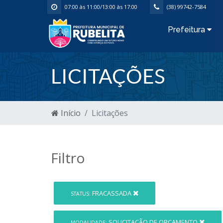
07:00 às 11:00/13:00 às 17:00
(38) 99742-7584
Prefeitura
LICITAÇÕES
Início
Licitações
Filtro
FRACASSADA
STATUS:
SOLICITAÇÃO DE ORÇAMENTO
MODALIDADE: