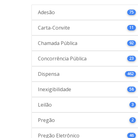
Adesão
75
Carta-Convite
11
Chamada Pública
92
Concorrência Pública
23
Dispensa
462
Inexigibilidade
58
Leilão
3
Pregão
2
Pregão Eletrônico
46