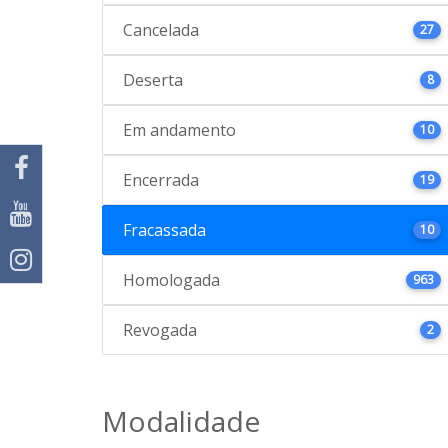
Cancelada
27
Deserta
8
Em andamento
10
Encerrada
19
Fracassada
10
Homologada
963
Revogada
2
Modalidade