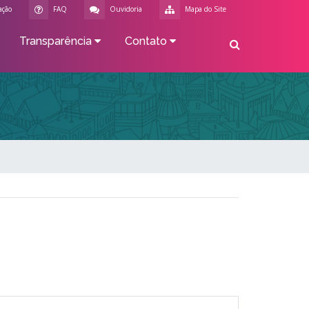
ação
FAQ
Ouvidoria
Mapa do Site
Transparência
Contato