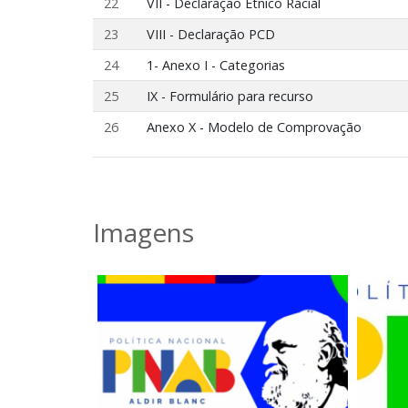
22
VII - Declaração Étnico Racial
23
VIII - Declaração PCD
24
1- Anexo I - Categorias
25
IX - Formulário para recurso
26
Anexo X - Modelo de Comprovação
Imagens