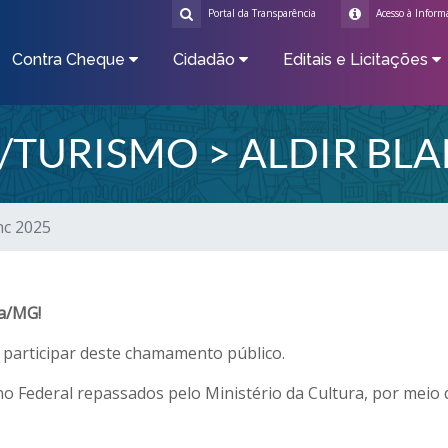
Portal da Transparência
Acesso à Inform
Contra Cheque
Cidadão
Editais e Licitações
/TURISMO > ALDIR BLA
nc 2025
ta/MG!
 participar deste chamamento público.
no Federal repassados pelo Ministério da Cultura, por meio d