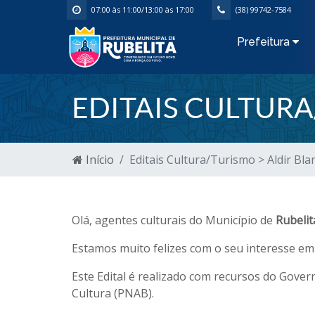
07:00 às 11:00/13:00 às 17:00
(38) 99742-7584
Prefeitura
EDITAIS CULTURA
Início
Editais Cultura/Turismo > Aldir Bla
Olá, agentes culturais do Município de
Rubeli
Estamos muito felizes com o seu interesse em
Este Edital é realizado com recursos do Gover
Cultura (PNAB).