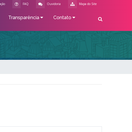
ação
FAQ
Ouvidoria
Mapa do Site
Transparência
Contato