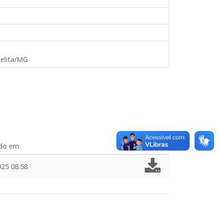
belita/MG
ado em
025 08:58