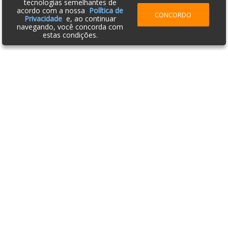
tecnologias semelhantes de
acordo com a nossa
Política de
CONCORDO
Privacidade
e, ao continuar
navegando, você concorda com
estas condições.