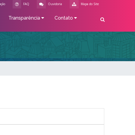
ação
FAQ
Ouvidoria
Mapa do Site
Transparência
Contato