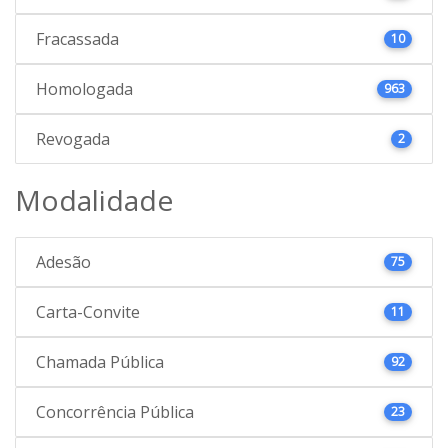
Fracassada
10
Homologada
963
Revogada
2
Modalidade
Adesão
75
Carta-Convite
11
Chamada Pública
92
Concorrência Pública
23