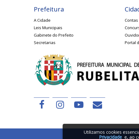
Prefeitura
Cida
A Cidade
Contas 
Leis Municipais
Concurs
Gabinete do Prefeito
Ouvido
Secretarias
Portal 
Utilizamos cookies essenc
Privacidade
e, ao c