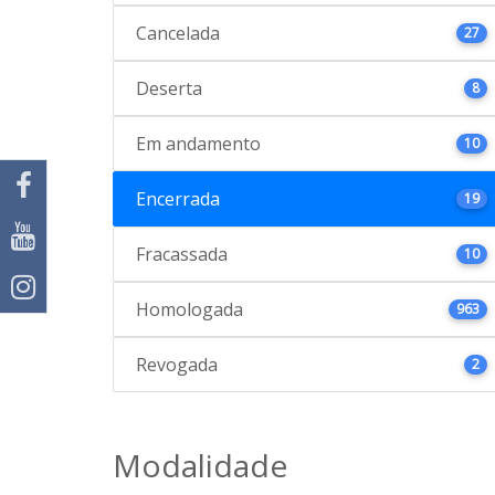
Cancelada
27
Deserta
8
Em andamento
10
Encerrada
19
Fracassada
10
Homologada
963
Revogada
2
Modalidade