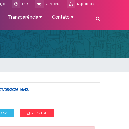
ação
FAQ
Ouvidoria
Mapa do Site
Transparência
Contato
07/08/2026 16:42
.
 CSV
GERAR PDF