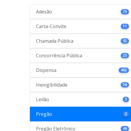
Adesão
75
Carta-Convite
11
Chamada Pública
92
Concorrência Pública
23
Dispensa
462
Inexigibilidade
58
Leilão
3
Pregão
2
Pregão Eletrônico
46