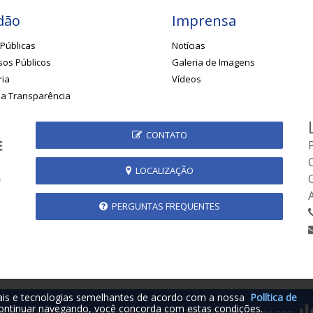
dão
Imprensa
Públicas
Notícias
os Públicos
Galeria de Imagens
ria
Vídeos
da Transparência
CONTATO
LOCALIZAÇÃO
PERGUNTAS FREQUENTES
iais e tecnologias semelhantes de acordo com a nossa
Política de
ontinuar navegando, você concorda com estas condições.
2026 © Prefeitura Municipal de Rubelita - MG | Desenvolvido por: