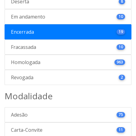
Deserta
8
Em andamento
10
Encerrada
19
Fracassada
10
Homologada
963
Revogada
2
Modalidade
Adesão
75
Carta-Convite
11