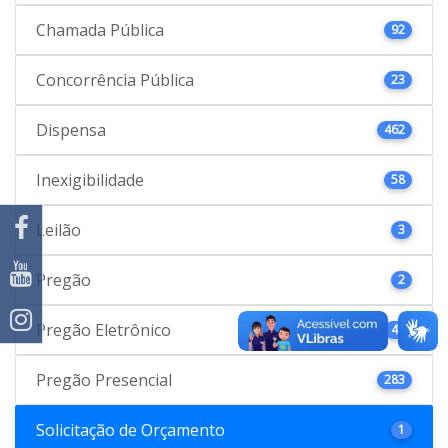
Chamada Pública
92
Concorrência Pública
23
Dispensa
462
Inexigibilidade
58
Leilão
3
Pregão
2
Pregão Eletrônico
46
Pregão Presencial
283
Solicitação de Orçamento
1