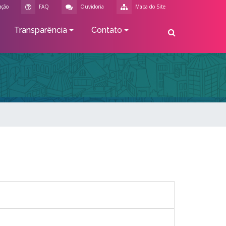
ação
FAQ
Ouvidoria
Mapa do Site
Transparência
Contato