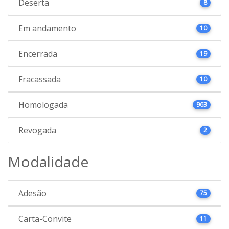
Deserta
8
Em andamento
10
Encerrada
19
Fracassada
10
Homologada
963
Revogada
2
Modalidade
Adesão
75
Carta-Convite
11