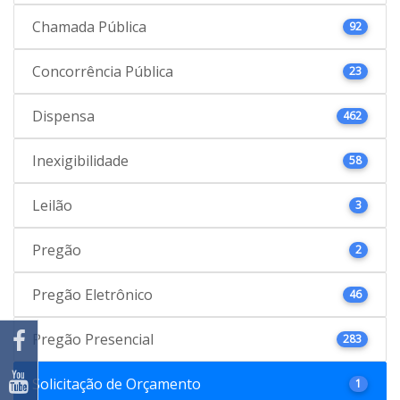
Chamada Pública
92
Concorrência Pública
23
Dispensa
462
Inexigibilidade
58
Leilão
3
Pregão
2
Pregão Eletrônico
46
Pregão Presencial
283
Solicitação de Orçamento
1