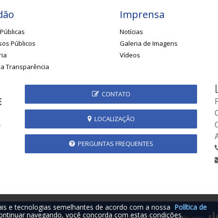
dão
Imprensa
Públicas
Notícias
os Públicos
Galeria de Imagens
ria
Vídeos
da Transparência
CONTATO
LOCALIZAÇÃO
PERGUNTAS FREQUENTES
iais e tecnologias semelhantes de acordo com a nossa
Política de
ontinuar navegando, você concorda com estas condições.
2026 © Prefeitura Municipal de Rubelita - MG | Desenvolvido por: