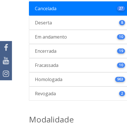
Cancelada
27
Deserta
8
Em andamento
10
Encerrada
19
Fracassada
10
Homologada
963
Revogada
2
Modalidade