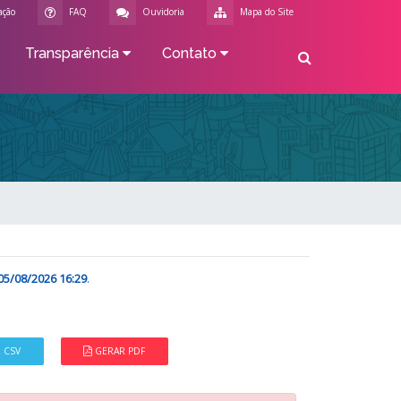
ação
FAQ
Ouvidoria
Mapa do Site
Transparência
Contato
05/08/2026 16:29
.
 CSV
GERAR PDF