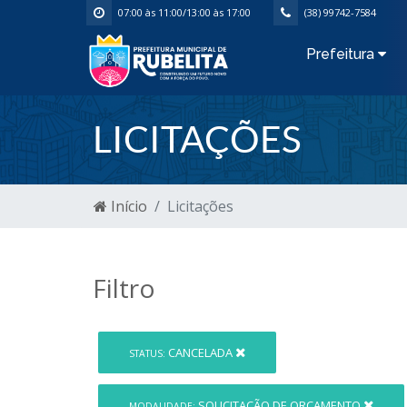
07:00 às 11:00/13:00 às 17:00
(38) 99742-7584
Prefeitura
LICITAÇÕES
Início
Licitações
Filtro
CANCELADA
STATUS:
SOLICITAÇÃO DE ORÇAMENTO
MODALIDADE: