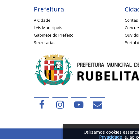
Prefeitura
Cida
A Cidade
Contas 
Leis Municipais
Concurs
Gabinete do Prefeito
Ouvido
Secretarias
Portal 
Utilizamos cookies essenc
Privacidade
e, ao c