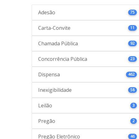
Adesão
75
Carta-Convite
11
Chamada Pública
92
Concorrência Pública
23
Dispensa
462
Inexigibilidade
58
Leilão
3
Pregão
2
Pregão Eletrônico
46