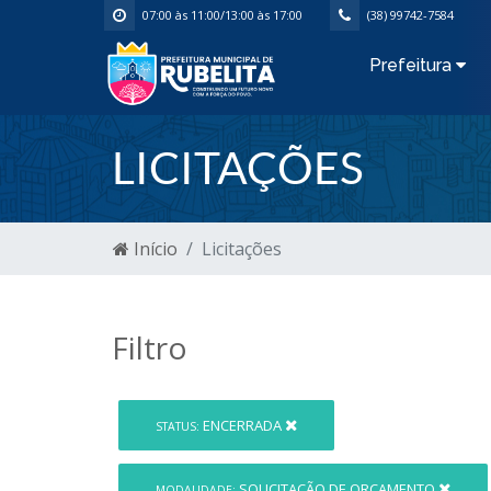
07:00 às 11:00/13:00 às 17:00
(38) 99742-7584
Prefeitura
LICITAÇÕES
Início
Licitações
Filtro
ENCERRADA
STATUS:
SOLICITAÇÃO DE ORÇAMENTO
MODALIDADE: