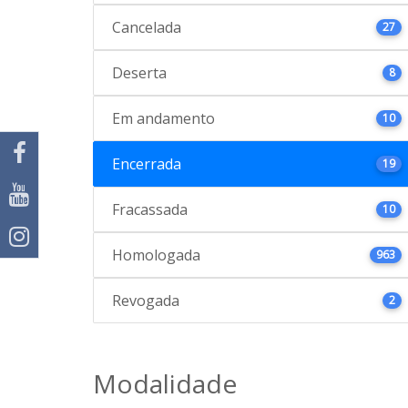
Cancelada
27
Deserta
8
Em andamento
10
Encerrada
19
Fracassada
10
Homologada
963
Revogada
2
Modalidade