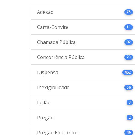
Adesão
75
Carta-Convite
11
Chamada Pública
92
Concorrência Pública
23
Dispensa
462
Inexigibilidade
58
Leilão
3
Pregão
2
Pregão Eletrônico
46