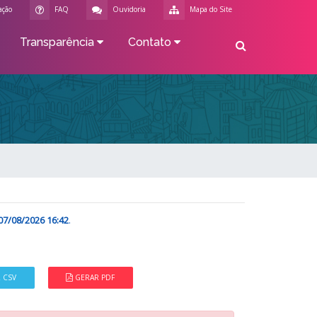
ação
FAQ
Ouvidoria
Mapa do Site
Transparência
Contato
07/08/2026 16:42
.
 CSV
GERAR PDF