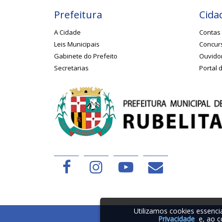
Prefeitura
Cida
A Cidade
Contas 
Leis Municipais
Concurs
Gabinete do Prefeito
Ouvido
Secretarias
Portal 
Utilizamos cookies essenc
Privacidade
e, ao c