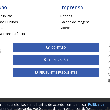
dão
Imprensa
Públicas
Notícias
os Públicos
Galeria de Imagens
ria
Vídeos
da Transparência
CONTATO
LOCALIZAÇÃO
PERGUNTAS FREQUENTES
iais e tecnologias semelhantes de acordo com a nossa
Política de
ontinuar navegando, você concorda com estas condições.
2026 © Prefeitura Municipal de Rubelita - MG | Desenvolvido por: