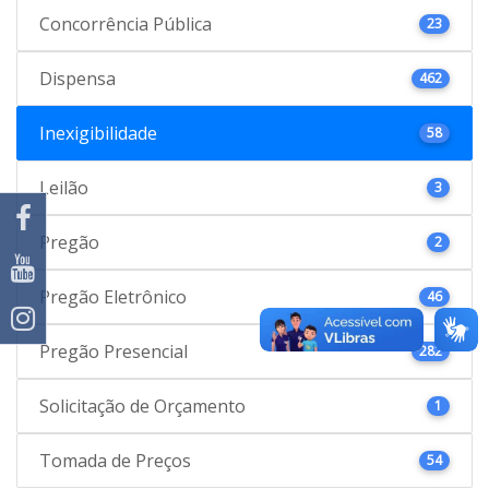
Concorrência Pública
23
Dispensa
462
Inexigibilidade
58
Leilão
3
Pregão
2
Pregão Eletrônico
46
Pregão Presencial
282
Solicitação de Orçamento
1
Tomada de Preços
54