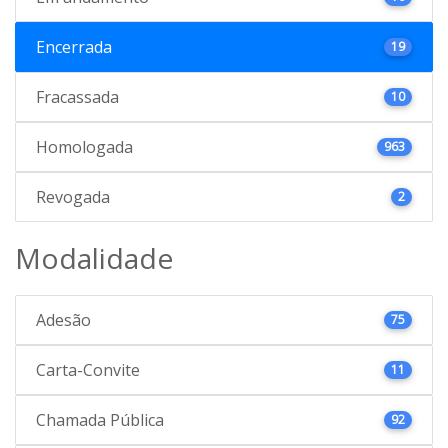
Encerrada
19
Fracassada
10
Homologada
963
Revogada
2
Modalidade
Adesão
75
Carta-Convite
11
Chamada Pública
92