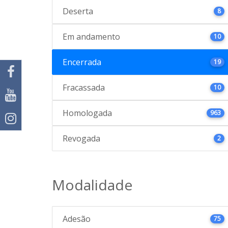
Deserta
8
Em andamento
10
Encerrada
19
Fracassada
10
Homologada
963
Revogada
2
Modalidade
Adesão
75