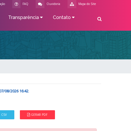
ação
FAQ
Ouvidoria
Mapa do Site
Transparência
Contato
07/08/2026 16:42
.
 CSV
GERAR PDF