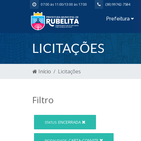
07:00 às 11:00/13:00 às 17:00
(38) 99742-7584
Prefeitura
LICITAÇÕES
Início
Licitações
Filtro
ENCERRADA
STATUS:
CARTA-CONVITE
MODALIDADE: