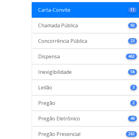
Carta-Convite
11
Chamada Pública
92
Concorrência Pública
23
Dispensa
462
Inexigibilidade
58
Leilão
3
Pregão
2
Pregão Eletrônico
46
Pregão Presencial
283